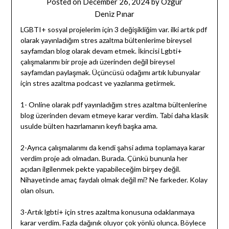
Posted on
December 26, 2024
by
Özgür
Deniz Pınar
LGBTI+ sosyal projelerim için 3 değişikliğim var. ilki artık pdf
olarak yayınladığım stres azaltma bültenlerime bireysel
sayfamdan blog olarak devam etmek. İkincisi Lgbti+
çalışmalarımı bir proje adı üzerinden değil bireysel
sayfamdan paylaşmak. Üçüncüsü odağımı artık lubunyalar
için stres azaltma podcast ve yazılarıma getirmek.
1- Online olarak pdf yayınladığım stres azaltma bültenlerine
blog üzerinden devam etmeye karar verdim. Tabi daha klasik
usulde bülten hazırlamanın keyfi başka ama.
2-Ayrıca çalışmalarımı da kendi şahsi adıma toplamaya karar
verdim proje adı olmadan. Burada. Çünkü bununla her
açıdan ilgilenmek pekte yapabileceğim birşey değil.
Nihayetinde amaç faydalı olmak değil mi? Ne farkeder. Kolay
olan olsun.
3-Artık lgbti+ için stres azaltma konusuna odaklanmaya
karar verdim. Fazla dağınık oluyor çok yönlü olunca. Böylece