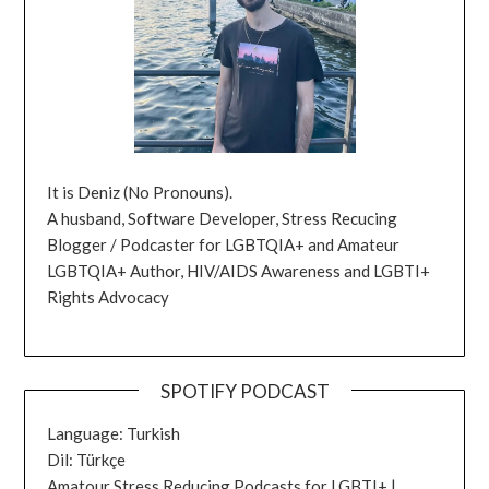
It is Deniz (No Pronouns).
A husband, Software Developer, Stress Recucing
Blogger / Podcaster for LGBTQIA+ and Amateur
LGBTQIA+ Author, HIV/AIDS Awareness and LGBTI+
Rights Advocacy
SPOTIFY PODCAST
Language: Turkish
Dil: Türkçe
Amatour Stress Reducing Podcasts for LGBTI+ |